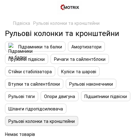
Підвіска
Рульові колонки та кронштейни
Рульові колонки та кронштейни
Підрамники та балки
Амортизатори
Пружини підвіски
Ричаги та сайлентблоки
Стійки стабілізатора
Куліси та шарові
Втулки та сайлентблоки
Рульові наконечники
Рульові тяги
Опори двигуна
Підшипники підвіски
Шланги гідропідсилювача
Рульові колонки та кронштейни
Немає товарів