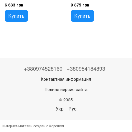
(2009-2015), Kia Sportage 2wd
10-, kia sportage 4wd 10-,
6 633 грн
9 875 грн
(2010-2015), 554102S000
55405-2s110
Купить
Купить
+380974528160
+380954184893
Контактная информация
Полная версия сайта
© 2025
Укр
Рус
Интернет-магазин создан с Хорошоп