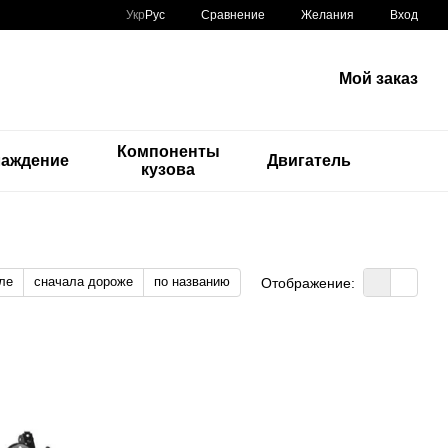
Сравнение
Укр
Рус
Желания
Вход
Мой заказ
Компоненты
лаждение
Двигатель
кузова
ле
сначала дороже
по названию
Отображение: