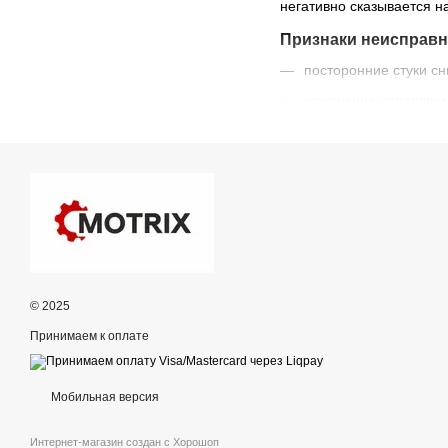
негативно сказывается н
Признаки неисправно
посторонние стуки сн
ухудшение управляем
вибрации;
неравномерный изно
коррозия балки.
Как выбрать подрамн
Что учитывать при 
Учитывайте год выпуска,
© 2025
Преимущества Motrix:
Принимаем к оплате
помощь в подборе;
доставка по Украине;
Мобильная версия
консультация:
095418
Интернет-магазин создан с Хорошоп