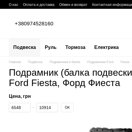
Перейти к основному контенту
О нас
Оплата и доставка
Обмен и возврат
Контактная информац
+380974528160
Подвеска
Руль
Тормоза
Електрика
Главная
Подвеска
Подрамники и балки
Подрамники Ford
Fiesta
Подрамник (балка подвески
Ford Fiestа, Форд Фиеста
Цена, грн
От Цена, грн
До Цена, грн
OK