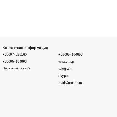
Контактная информация
+380974528160
+380954184893
+380954184893
whats-app
telegram
Перезвонить вам?
более надежный способ.
skype
mail@mail.com