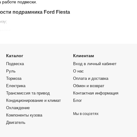
а работе подвески.
сти подрамника Ford Fiesta
изу;
ости;
с шин;
Каталог
Клиентам
Подвеска
Вход в личный кабинет
ик для Ford Fiesta
Руль
О нас
Тормоза
Оплата и доставка
выборе
Електрика
Обмен и возврат
 тип подвески и оригинальный номер детали. Подбор по VIN — наи
Трансмиссия та привод
Контактная информация
Кондиционирование и климат
Блог
Охлаждение
Мы в соцсетях
Компоненты кузова
Двигатель
4893
.