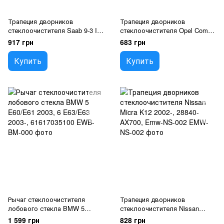
Трапеция дворников
Трапеция дворников
стеклоочистителя Saab 9-3 II
стеклоочистителя Opel Combo
2002-2015, 12757154, Emw-SA-
D 2009-,Fiat Doblo 2009-,
917 грн
683 грн
000
51810592, Emw-PL-008
Купить
Купить
Рычаг стеклоочистителя
Трапеция дворников
лобового стекла BMW 5
стеклоочистителя Nissan
E60/E61 2003, 6 E63/E63 2003-,
Micra K12 2002-, 28840-AX700,
1 599 грн
828 грн