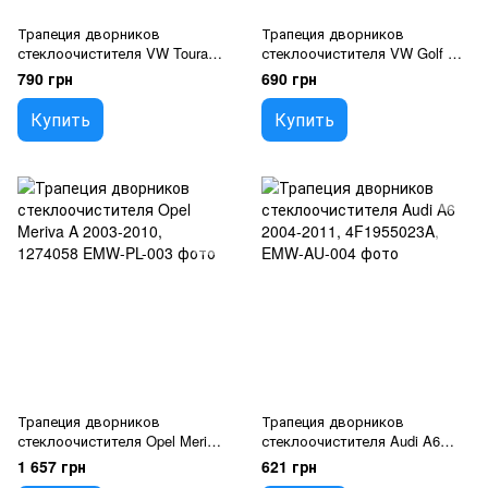
Трапеция дворников
Трапеция дворников
стеклоочистителя VW Touran
стеклоочистителя VW Golf V
2006-, Caddy 2004-,
2003-, Jetta 2005-2010,
790 грн
690 грн
1T1955601A
5K1955601
Купить
Купить
Трапеция дворников
Трапеция дворников
стеклоочистителя Opel Meriva
стеклоочистителя Audi A6
A 2003-2010, 1274058
2004-2011, 4F1955023A,
1 657 грн
621 грн