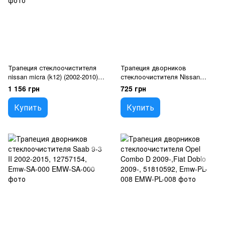
Трапеция стеклоочистителя
Трапеция дворников
nissan micra (k12) (2002-2010)
стеклоочистителя Nissan
28840-ax70a
Qashqai 2007-2013, 28800-
1 156 грн
725 грн
JD900
Купить
Купить