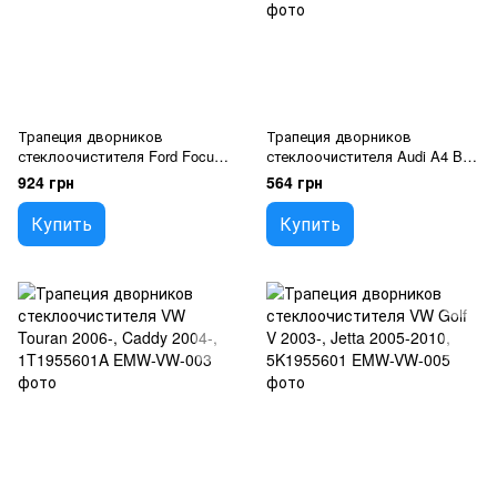
Трапеция дворников
Трапеция дворников
стеклоочистителя Ford Focus I
стеклоочистителя Audi A4 B6
1998-2004, 1317135
2000-2004, A4 B7 2004-2007,
924 грн
564 грн
Seat Exeo 2008-, 8E1955603A
Купить
Купить