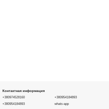
Контактная информация
+380974528160
+380954184893
+380954184893
whats-app