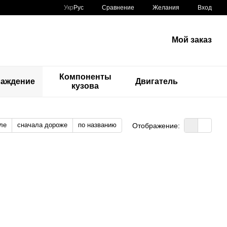
Сравнение
Укр
Рус
Желания
Вход
Мой заказ
Компоненты
лаждение
Двигатель
кузова
ле
сначала дороже
по названию
Отображение: