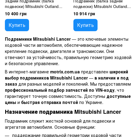
Задний подрамник (балка
Подрамник (балка задней
подвески) Mitsubishi Outlander
подвески) Mitsubishi Outlander
2 (2007-) 2WD, Lancer (2007-)
2 (Аутлендер) (2006-2012),
10 400 грн
10 914 грн
2WD, Asx (2007-) 2WD,
Lancer (2007-), 4100A036
4100A033
Купить
Купить
Подрамники Mitsubishi Lancer
— это ключевые элементы
ходовой части автомобиля, обеспечивающие надежное
крепление подвески, двигателя и трансмиссии. Они
отвечают за устойчивость, правильную геометрию ходовой
и безопасное управление.
В интернет-магазине
motrix.com.ua
представлен
широкий
выбор подрамников Mitsubishi Lancer
—
в наличии и под
заказ
для разных моделей и поколений. Мы предоставляем
профессиональный подбор запчастей по VIN-коду
, что
гарантирует точную совместимость. Доступны
доступные
цены
и
быстрая отправка почтой
по Украине.
Назначение подрамника Mitsubishi Lancer
Подрамник служит жесткой основой для подвески и
агрегатов автомобиля. Основные функции:
поддержание правильной геометрии ходовой части