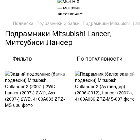
Подвеска
Подрамники и балки
Подрамники Mitsubishi
Lan
Подрамники Mitsubishi Lancer,
Митсубиси Лансер
Фильтр
По популярности