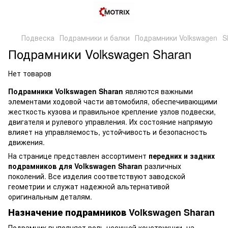
Подвеска
Подрамники и балки
Подрамники Volkswagen
S
Подрамники Volkswagen Sharan
Нет товаров
Подрамники Volkswagen Sharan
являются важными
элементами ходовой части автомобиля, обеспечивающими
жесткость кузова и правильное крепление узлов подвески,
двигателя и рулевого управления. Их состояние напрямую
влияет на управляемость, устойчивость и безопасность
движения.
На странице представлен ассортимент
передних и задних
подрамников для Volkswagen Sharan
различных
поколений. Все изделия соответствуют заводской
геометрии и служат надежной альтернативой
оригинальным деталям.
Назначение подрамников Volkswagen Sharan
Подрамник выполняет роль несущей конструкции, на