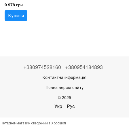
2005), 62405-25003, 62410-
9 978 грн
25003
Купити
+380974528160
+380954184893
Контактна інформація
Повна версія сайту
© 2025
Укр
Рус
Інтернет-магазин створений з Хорошоп