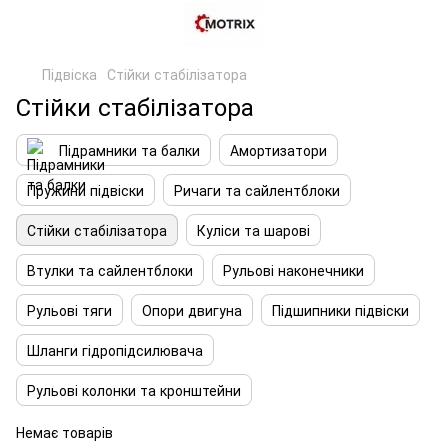
Підвіска
Стійки стабілізатора
Стійки стабілізатора
Підрамники та балки
Амортизатори
Пружини підвіски
Ричаги та сайлентблоки
Стійки стабілізатора
Куліси та шарові
Втулки та сайлентблоки
Рульові наконечники
Рульові тяги
Опори двигуна
Підшипники підвіски
Шланги гідропідсилювача
Рульові колонки та кронштейни
Немає товарів