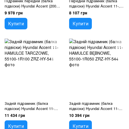
Підрамник передній (балка
Передній підрамник (балка
підвіски) Hyundai Accent (2000-
підвіски) Hyundai Accent 11-,
2005), 62405-25003, 62410-
62400-1R000
9 978 грн
8 107 грн
25003
Купити
Купити
Задній підрамник (балка
Задній підрамник (балка
підвіски) Hyundai Accent 11-
підвіски) Hyundai Accent 11-
HAMULCE TARCZOWE, 55100-
HAMULCE BĘBNOWE, 55100-
11 434 грн
10 394 грн
1R100
1R050
Купити
Купити