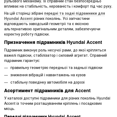
рульового механізму. Їх справний стан безпосередньо
впливає на стабільність, керованість і комфорт під час руху.
На цій сторінці зібрані
передні та задні підрамники для
Hyundai Accent
різних поколінь. Усі запчастини
відповідають заводській геометрії та є якісною
альтернативою оригінальним деталям, забезпечуючи
коректну роботу підвіски.
Призначення підрамників Hyundai Accent
Підрамник виконує роль несучої рами, до якої кріпляться
важелі підвіски, стабілізатор і силовий агрегат. Справний
підрамник гарантує:
правильну геометрію передньої та задньої підвіски
зниження вібрацій і навантажень на кузов
стабільну поведінку автомобіля на дорозі
Асортимент підрамників для Accent
У каталозі доступні підрамники для різних поколінь Hyundai
Accent із точним розташуванням кріплень і посадкових
місць.
Передні підрамники Hyundai Accent