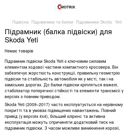
Підвіска
Підрамники та балки
Підрамники Skoda
Yeti
Підрамник (балка підвіски) для
Skoda Yeti
Немає товарів
Підрамник підвіски Skoda Yeti є ключовим силовим
елементом ходової частини компактного кросовера. Він
забезпечує жорсткість конструкції, правильну геометрію
підвіски та стабільність автомобіля як у місті, так і на
заміських дорогах. До балки підвіски кріпляться важелі,
стабілізатор поперечної стійкості та елементи трансмісії у
версіях з повним приводом.
Skoda Yeti (2009–2017) часто експлуатується на нерівному
покритті та в умовах підвищених навантажень. Повний
привід (у версіях 4x4), більший кліренс та активна
експлуатація можуть спричиняти додатковий тиск на
підрамник підвіски. З часом можливе виникнення корозії,