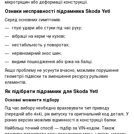
мікротріщин або деформації конструкції.
Ознаки несправності підрамника Skoda Yeti
Серед основних симптомів:
глухі удари або стуки під час руху;
вібрації на кермі чи кузові;
нестабільність у поворотах;
нерівномірний знос шин;
видимі пошкодження або іржа на балці.
Якщо проблему не усунути вчасно, можливе порушення
геометрії підвіски та зменшення ресурсу рульових
елементів.
Як підібрати підрамник для Skoda Yeti
Основні моменти підбору
Під час вибору необхідно враховувати тип приводу
(передній або 4x4), рік випуску та оригінальний код деталі. У
різних версіях можливі відмінності в конструкції балки.
Найбільш точний спосіб — підбір за VIN-кодом. Також
важливо перевірити стан посадкових місць і якість металу.