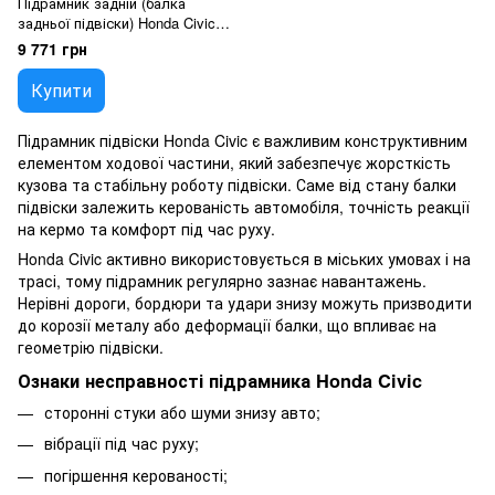
Підрамник задній (балка
задньої підвіски) Honda Civic
VIII Hatchback (2005-2011),
9 771 грн
42100SMGE06
Купити
Підрамник підвіски Honda Civic є важливим конструктивним
елементом ходової частини, який забезпечує жорсткість
кузова та стабільну роботу підвіски. Саме від стану балки
підвіски залежить керованість автомобіля, точність реакції
на кермо та комфорт під час руху.
Honda Civic активно використовується в міських умовах і на
трасі, тому підрамник регулярно зазнає навантажень.
Нерівні дороги, бордюри та удари знизу можуть призводити
до корозії металу або деформації балки, що впливає на
геометрію підвіски.
Ознаки несправності підрамника Honda Civic
сторонні стуки або шуми знизу авто;
вібрації під час руху;
погіршення керованості;