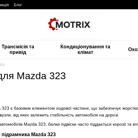
мація
Блог
Трансмісія та
Кондиціонування та
Охо
привід
клімат
323
 для Mazda 323
 323 є базовим елементом ходової частини, що забезпечує жорсткіст
 вузли, від яких залежить стабільність автомобіля на дорозі.
 автомобілів Mazda 323, балка підвіски часто піддається корозії та
 підрамника Mazda 323