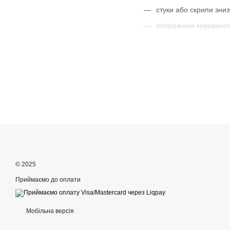
стуки або скрипи зниз
погіршення керованос
перекіс підвіски;
нерівномірний знос ш
видима корозія балки
Як підібрати підрам
Основні рекомендації
Важливо враховувати тип 
Переваги покупки в Mot
допомога з підбором;
© 2025
доставка по Україні;
Приймаємо до оплати
консультація
0954184
Мобільна версія