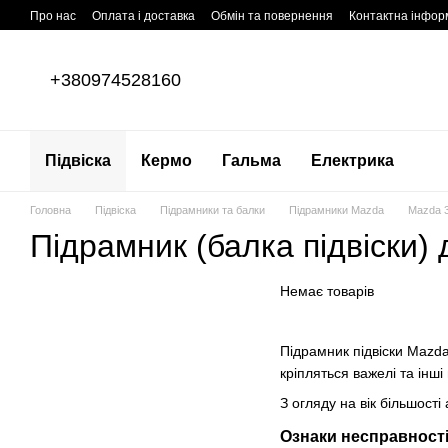
Перейти до основного контенту
Про нас
Оплата і доставка
Обмін та повернення
Контактна інфор
+380974528160
Підвіска
Кермо
Гальма
Електрика
Головна
Підвіска
Підрамники та балки
Підрамники Mazda
Mazda 
Підрамник (балка підвіски)
Немає товарів
Підрамник підвіски Mazda
кріпляться важелі та інші
З огляду на вік більшості
Ознаки несправності