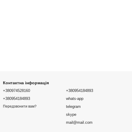
Контактна інформація
+380974528160
+380954184893
+380954184893
whats-app
telegram
Передзвонити вам?
skype
mail@mail.com