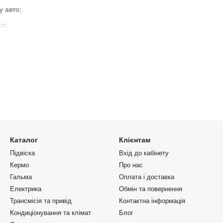
у авто;
ті;
ин;
.
ник для Mazda 323
підвіски, рік випуску та оригінальний код запчастини.
rix:
Каталог
Клієнтам
Підвіска
Вхід до кабінету
Кермо
Про нас
Гальма
Оплата і доставка
893
.
Електрика
Обмін та повернення
Трансмісія та привід
Контактна інформація
Кондиціонування та клімат
Блог