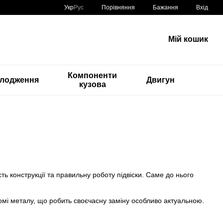
Порівняння
Укр
Рус
Бажання
Вхід
Мій кошик
Компоненти
лодження
Двигун
кузова
ь конструкції та правильну роботу підвіски. Саме до нього
 втомі металу, що робить своєчасну заміну особливо актуальною.