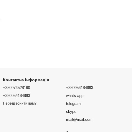
ї:
інь і модифікацій. Підбір здійснюється з урахуванням моделі,
Контактна інформація
+380974528160
+380954184893
+380954184893
whats-app
telegram
Передзвонити вам?
skype
mail@mail.com