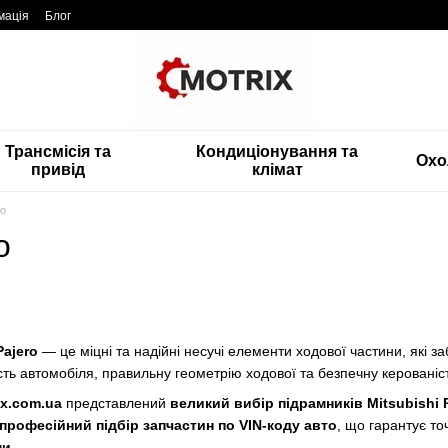
мація
Блог
Трансмісія та
Кондиціонування та
Охо
привід
клімат
ro
o
Pajero
— це міцні та надійні несучі елементи ходової частини, які за
ість автомобіля, правильну геометрію ходової та безпечну керованіст
ix.com.ua
представлений
великий вибір підрамників Mitsubishi 
професійний підбір запчастин по VIN-коду авто
, що гарантує то
ни
.