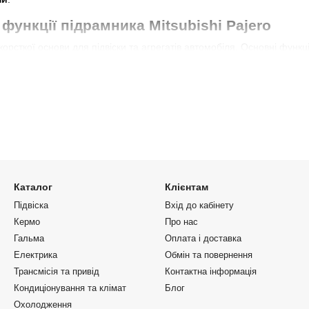
функції підрамника Mitsubishi Pajero
орсткої основи для підвіски та агрегатів автомобіля. Основні функці
 геометрії ходової частини
авантажень на кузов
 і безпека навіть на бездоріжжі
ubishi Pajero в магазині MOTRIX
ні
передні та задні підрамники Mitsubishi Pajero
для різних покол
 автомобіля.
Каталог
Клієнтам
Pajero
Підвіска
Вхід до кабінету
плення двигуна, коробки передач і передньої підвіски.
Кермо
Про нас
Гальма
Оплата і доставка
ero
Електрика
Обмін та повернення
оботу задньої підвіски та правильне положення коліс.
Трансмісія та привід
Контактна інформація
тавка
Кондиціонування та клімат
Блог
Охолодження
N-коду, швидка відправка поштою та доступні ціни.