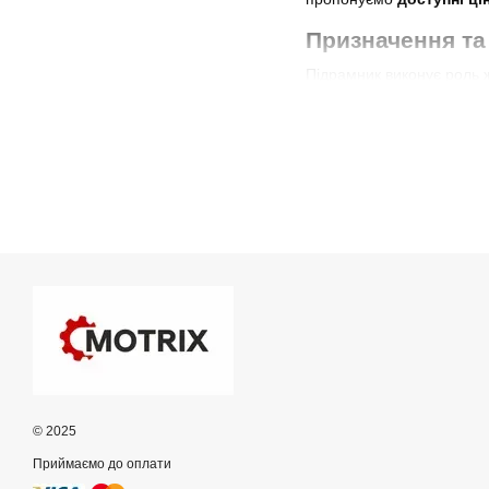
Призначення та 
Підрамник виконує роль ж
підтримка правильної
зниження вібрацій і н
стабільна керованість
Підрамники Mits
На
motrix.com.ua
доступ
року випуску та VIN-коду
Передні підрамники 
Використовуються для крі
Задні підрамники Paj
Забезпечують стабільну р
© 2025
Підбір по VIN та дос
Приймаємо до оплати
Професійний підбір по VI