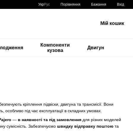
Порівняння
Укр
Рус
Бажання
Вхід
Мій кошик
Компоненти
лодження
Двигун
кузова
безпечують кріплення підвіски, двигуна та трансмісії. Вони
ь, особливо під час експлуатації в складних умовах.
Pajero
—
в наявності та під замовлення
для різних моделей
чну сумісність. Забезпечуємо
швидку відправку поштою
та