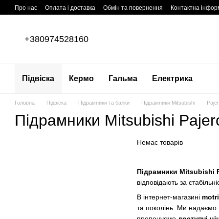
Перейти до основного контенту
Про нас
Оплата і доставка
Обмін та повернення
Контактна інфор
+380974528160
Підвіска
Кермо
Гальма
Електрика
Головна
Підвіска
Підрамники та балки
Підрамники Mitsubishi
Paje
Підрамники Mitsubishi Pajer
Немає товарів
Підрамники Mitsubishi 
відповідають за стабільн
В інтернет-магазині
motr
та поколінь. Ми надаємо
пропонуємо
доступні ці