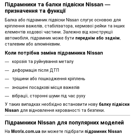
Підрамники та балки підвіски Nissan —
призначення та функції
Балка або підрамник підвіски Nissan слугує основою для
кріплення важелів, стабілізатора, кермової рейки та інших
елементів ходової частини. Залежно від конструкції
автомобіля, підрамник може бути
переднім або заднім
,
сталевим або алюмінієвим.
Коли потрібна заміна підрамника Nissan
корозія та руйнування металу
деформація після ДТП
тріщини або пошкодження кріплень
зношені посадкові місця важелів
вібрації, сторонні шуми під час руху
У таких випадках необхідно встановити нову
балку підвіски
Nissan
для відновлення керованості та безпеки.
Підрамники Nissan для популярних моделей
На
Motrix.com.ua
ви можете підібрати
підрамник Nissan