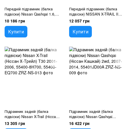
Передній підрамник (балка
Передній підрамник (балка
підвіски) Nissan Qashqai 1.6,
підвіски) NISSAN X-TRAIL II
2.0 (2006-2014), 54400je20a
1.6, 2.0 T31 2006-2013,
10 186 грн
12 057 грн
544001db0b
Купити
Купити
Підрамник задній (балка
Підрамник задній (балка
підвіски) Nissan X-Trail (Ніссан
підвіски) Nissan Qashqai
Х-Трейл) T30 2001-2006, 55400-
(Ніссан Кашкай) 2wd, 2007-
13 305 грн
16 422 грн
8H700, 55400-EQ700
2014, 55401JD00A