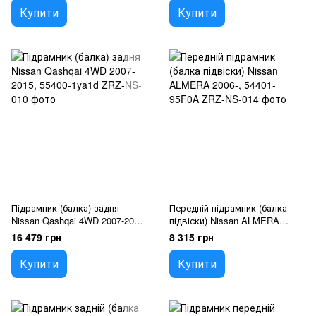
Купити
Купити
Підрамник (балка) задня
Передній підрамник (балка
Nissan Qashqai 4WD 2007-2015,
підвіски) Nissan ALMERA
55400-1ya1d
2006-, 54401-95F0A
16 479 грн
8 315 грн
Купити
Купити