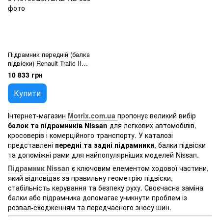
Підрамник передній (балка
підвіски) Renault Trafic II
(2006-), Opel Vivaro (2001-2014),
10 833 грн
Nissan Primastar (2001-),
5440100Q0A
Купити
Інтернет-магазин
Motrix.com.ua
пропонує великий вибір
балок та підрамників Nissan
для легкових автомобілів,
кросоверів і комерційного транспорту. У каталозі
представлені
передні та задні підрамники
, балки підвіски
та допоміжні рами для найпопулярніших моделей Nissan.
Підрамник Nissan
є ключовим елементом ходової частини,
який відповідає за правильну геометрію підвіски,
стабільність керування та безпеку руху. Своєчасна заміна
балки або підрамника допомагає уникнути проблем із
розвал-сходженням та передчасного зносу шин.