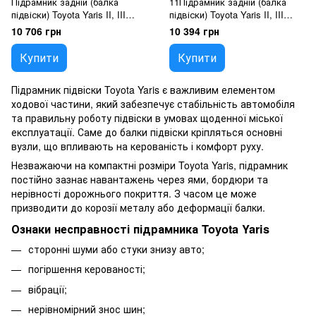
Підрамник задній (балка
11Підрамник задній (балка
підвіски) Toyota Yaris II, III
підвіски) Toyota Yaris II, III
(2005-2014), 42110-0D140
(2005-2020), 42110-0D150
10 706 грн
10 394 грн
Купити
Купити
Підрамник підвіски Toyota Yaris є важливим елементом
ходової частини, який забезпечує стабільність автомобіля
та правильну роботу підвіски в умовах щоденної міської
експлуатації. Саме до балки підвіски кріпляться основні
вузли, що впливають на керованість і комфорт руху.
Незважаючи на компактні розміри Toyota Yaris, підрамник
постійно зазнає навантажень через ями, бордюри та
нерівності дорожнього покриття. З часом це може
призводити до корозії металу або деформації балки.
Ознаки несправності підрамника Toyota Yaris
сторонні шуми або стуки знизу авто;
погіршення керованості;
вібрації;
нерівномірний знос шин;