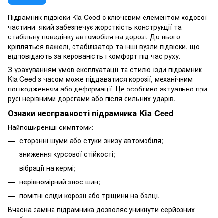
Підрамник підвіски Kia Ceed є ключовим елементом ходової
частини, який забезпечує жорсткість конструкції та
стабільну поведінку автомобіля на дорозі. До нього
кріпляться важелі, стабілізатор та інші вузли підвіски, що
відповідають за керованість і комфорт під час руху.
З урахуванням умов експлуатації та стилю їзди підрамник
Kia Ceed з часом може піддаватися корозії, механічним
пошкодженням або деформації. Це особливо актуально при
русі нерівними дорогами або після сильних ударів.
Ознаки несправності підрамника Kia Ceed
Найпоширеніші симптоми:
сторонні шуми або стуки знизу автомобіля;
зниження курсової стійкості;
вібрації на кермі;
нерівномірний знос шин;
помітні сліди корозії або тріщини на балці.
Вчасна заміна підрамника дозволяє уникнути серйозних