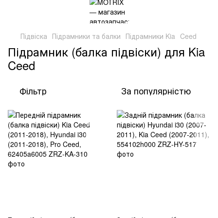
Підвіска
Підрамники та балки
Підрамники Kia
Ceed
Підрамник (балка підвіски) для Kia
Ceed
Фільтр
За популярністю