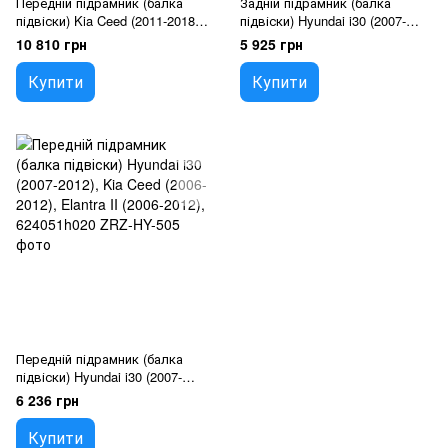
Передній підрамник (балка
Задній підрамник (балка
підвіски) Kia Ceed (2011-2018),
підвіски) Hyundai i30 (2007-
Hyundai i30 (2011-2018), Pro
2011), Kia Ceed (2007-2011),
10 810 грн
5 925 грн
Ceed, 62405a6005
554102h000
Купити
Купити
Передній підрамник (балка
підвіски) Hyundai i30 (2007-
2012), Kia Ceed (2006-2012),
6 236 грн
Elantra II (2006-2012),
624051h020
Купити