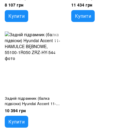
62400-1R000
HAMULCE TARCZOWE, 55100-
8 107 грн
11 434 грн
1R100
Купити
Купити
Задній підрамник (балка
підвіски) Hyundai Accent 11-
HAMULCE BĘBNOWE, 55100-
10 394 грн
1R050
Купити