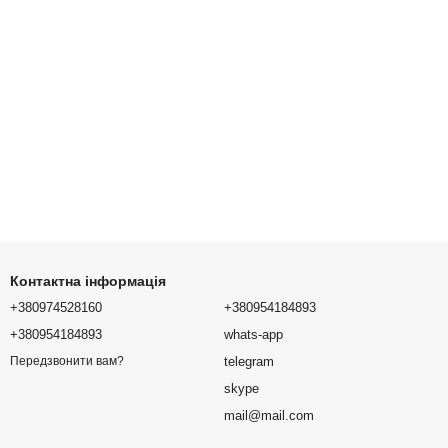
Контактна інформація
+380974528160
+380954184893
+380954184893
whats-app
telegram
Передзвонити вам?
skype
mail@mail.com