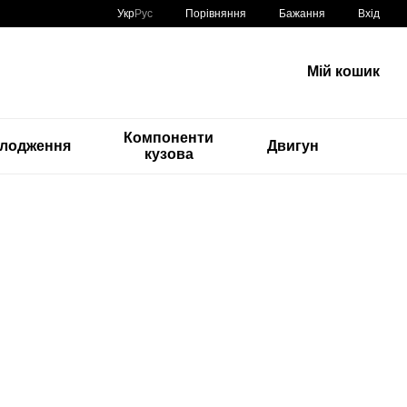
Порівняння
Укр
Рус
Бажання
Вхід
Мій кошик
Компоненти
лодження
Двигун
кузова