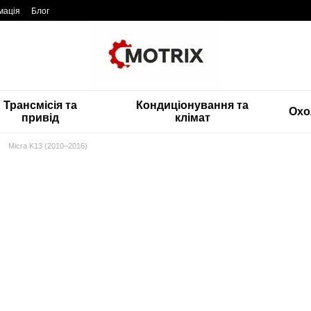
мація
Блог
Трансмісія та
Кондиціонування та
Охо
привід
клімат
Micra K13 (2010–2016)