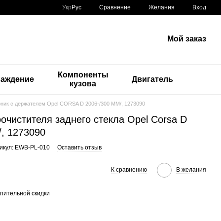
Сравнение
Укр
Рус
Желания
Вход
Мой заказ
Компоненты
лаждение
Двигатель
кузова
ник с держателем Opel CORSA D 2006-/300 MM/, 1273090
очистителя заднего стекла Opel Corsa D
/, 1273090
икул: EWB-PL-010
Оставить отзыв
К сравнению
В желания
пительной скидки