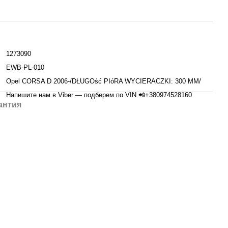
1273090
EWB-PL-010
Opel CORSA D 2006-/DŁUGOść PIóRA WYCIERACZKI: 300 MM/
Напишите нам в Viber — подберем по VIN 📲+380974528160
антия