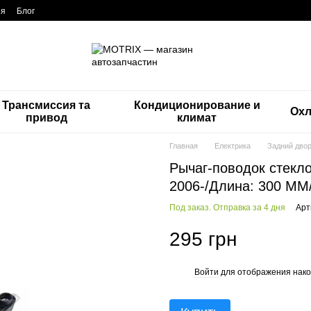
ия
Блог
Трансмиссия та
Кондиционирование и
Ох
привод
климат
Главная
Електрика
Задний двор
Рычаг-поводок стекло
2006-/Длина: 300 MM
Под заказ. Отправка за 4 дня
Арт
295 грн
Войти
для отображения нако
%