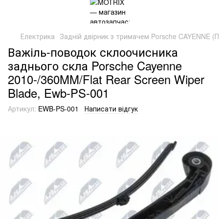
Електрика
Задній двірник з тримачем Porsche CAYENNE (
Важіль-поводок склоочисника
заднього скла Porsche Cayenne
2010-/360MM/Flat Rear Screen Wiper
Blade, Ewb-PS-001
Артикул:
EWB-PS-001
Написати відгук