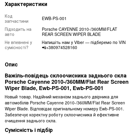
Характеристики
Код
EWB-PS-001
запчастини
Підходить на
Porsche CAYENNE 2010-/360MM/FLAT
авто
REAR SCREEN WIPER BLADE
Не впевнені у
Напишіть нам у Viber — підберемо по VIN
сумісності?
📲+380974528160
Опис
Важіль-повідець склоочисника заднього скла
Porsche Cayenne 2010-/360MM/Flat Rear Screen
Wiper Blade, Ewb-PS-001, Ewb-PS-001
Новый товар. Надійний механізм заднього двірника для
автомобілів Porsche Cayenne 2010-/360MM/Flat Rear Screen
Wiper Blade. Відповідає оригінальному номеру Ewb-PS-001.
Забезпечує коректну роботу склоочисника й ефективне
очищення заднього скла.
Сумісність і підбір