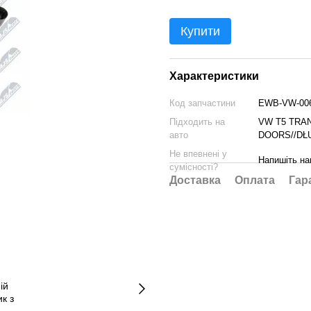
Купити
Характеристики
Код запчастини
EWB-VW-00
Підходить на
VW T5 TRAN
авто
DOORS//DŁ
Не впевнені у
Напишіть на
сумісності?
Доставка
Оплата
Гар