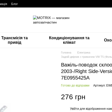
мація
Блог
Трансмісія та
Кондиціонування та
Охо
привід
клімат
Головна
Електрика
Задній двірник з тримачем VW T5 (Фо
Важіль-поводок склоо
2003-/Right Side-Vers
7E0955425A
Готово до відправки
Артикул: EW
276 грн
Увійти
для відображення нак
%