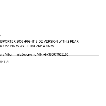
6
SPORTER 2003-/RIGHT SIDE-VERSION WITH 2 REAR
UGOść PIóRA WYCIERACZKI: 400MM/
м у Viber — підберемо по VIN 📲+380974528160
антія