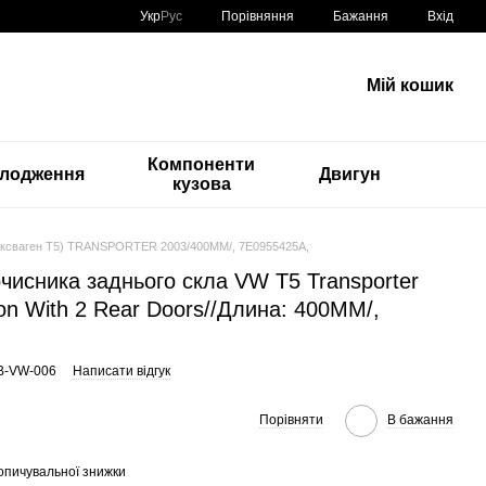
Порівняння
Укр
Рус
Бажання
Вхід
Мій кошик
Компоненти
лодження
Двигун
кузова
льксваген Т5) TRANSPORTER 2003/400MM/, 7E0955425A,
чисника заднього скла VW T5 Transporter
ion With 2 Rear Doors//Длина: 400MM/,
B-VW-006
Написати відгук
Порівняти
В бажання
опичувальної знижки